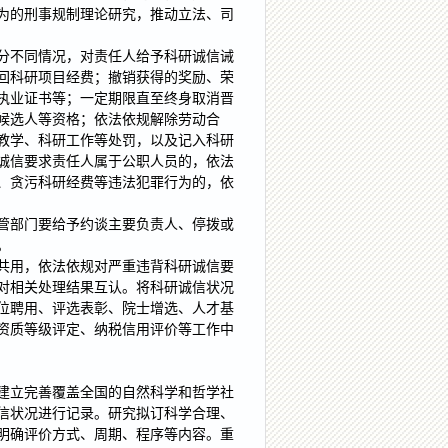
为的刑事规制理论研究，推动立法、司
分不同情况，对责任人给予科研诚信诫
回科研项目经费；撤销获得的奖励、荣
执业证书等；一定期限直至终身取消晋
候选人等资格；依法依规解除劳动合
教学、科研工作等处罚，以及记入科研
诚信要求责任人属于公职人员的，依法
、贪污科研经费等违法犯罪行为的，依
管部门要给予约谈主要负责人、停拨或
。
共用，依法依规对严重违背科研诚信要
对相关处理结果互认。将科研诚信状况
位聘用、评选表彰、院士增选、人才基
资质等级评定、纳税信用评价等工作中
建立完善覆盖全国的自然科学和哲学社
信状况进行记录。研究拟订科学合理、
明确评价方式、周期、程序等内容。重