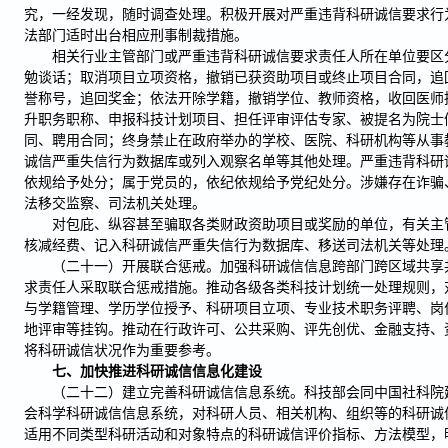
究，一经发现，随时调查处理。积极开展对严重违背科研诚信要求行
法部门适时出台相应刑事制裁措施。
相关行业主管部门或严重违背科研诚信要求责任人所在单位要区
勉谈话；取消项目立项资格，撤销已获资助项目或终止项目合同，追
誉称号，追回奖金；依法开除学籍，撤销学位、教师资格，收回医师
升职务职称、申报科技计划项目、担任评审评估专家、被提名为院士
同、聘用合同；终身禁止在政府举办的学校、医院、科研机构等从事
诚信严重失信行为数据库或列入观察名单等其他处理。严重违背科研
依规给予处分；属于党员的，依纪依规给予党纪处分。涉嫌存在诈骗
法移交监察、司法机关处理。
对包庇、纵容甚至骗取各类财政资助项目或奖励的单位，有关主
核减经费、记入科研诚信严重失信行为数据库、移送司法机关等处理
（二十一）开展联合惩戒。加强科研诚信信息跨部门跨区域共享
求责任人采取联合惩戒措施。推动各级各类科技计划统一处理规则，
与学籍管理、学历学位授予、科研项目立项、专业技术职务评聘、岗
地评审等挂钩。推动在行政许可、公共采购、评先创优、金融支持、
将科研诚信状况作为重要参考。
七、加快推进科研诚信信息化建设
（二十二）建立完善科研诚信信息系统。科技部会同中国社科院
会科学科研诚信信息系统，对科研人员、相关机构、组织等的科研诚
适用不同类型科研活动和对象特点的科研诚信评价指标、方法模型，