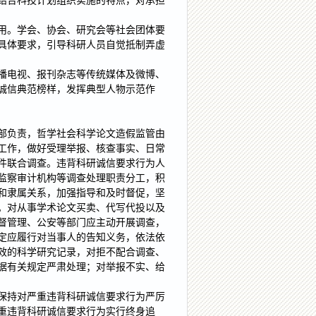
结合科技计划组织实施的特点，对承担
用。学会、协会、研究会等社会团体要
具体要求，引导科研人员自觉抵制弄虚
播电视、报刊杂志等传统媒体及微博、
诚信典范榜样，发挥典型人物示范作
部负责，哲学社会科学论文造假监管由
工作，做好受理举报、核查事实、日常
件联合调查。违背科研诚信要求行为人
监察审计机构等调查处理职责分工，积
和隶属关系，加强指导和及时督促，坚
。对从事学术论文买卖、代写代投以及
督管理、公安等部门应主动开展调查，
定应履行对当事人的告知义务，依法依
效的科学研究记录，对拒不配合调查、
据有关规定严肃处理；对举报不实、给
保持对严重违背科研诚信要求行为严厉
重违背科研诚信要求行为实行终身追