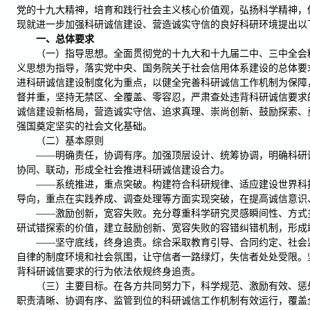
党的十九大精神，培育和践行社会主义核心价值观，弘扬科学精神，
现就进一步加强科研诚信建设、营造诚实守信的良好科研环境提出以
一、总体要求
（一）指导思想。全面贯彻党的十九大和十九届二中、三中全会
义思想为指导，落实党中央、国务院关于社会信用体系建设的总体要
进科研诚信建设制度化为重点，以健全完善科研诚信工作机制为保障
督并重，坚持无禁区、全覆盖、零容忍，严肃查处违背科研诚信要求
诚信建设新格局，营造诚实守信、追求真理、崇尚创新、鼓励探索、
强国奠定坚实的社会文化基础。
（二）基本原则
——明确责任，协调有序。加强顶层设计、统筹协调，明确科研
协同、联动，形成全社会推进科研诚信建设合力。
——系统推进，重点突破。构建符合科研规律、适应建设世界科
导向，重点在实践养成、调查处理等方面实现突破，在提高诚信意识
——激励创新，宽容失败。充分尊重科学研究灵感瞬间性、方式
研试错探索的价值，建立鼓励创新、宽容失败的容错纠错机制，形成
——坚守底线，终身追责。综合采取教育引导、合同约定、社会
自律的制度环境和社会氛围，让守信者一路绿灯，失信者处处受限。
背科研诚信要求的行为依法依规终身追责。
（三）主要目标。在各方共同努力下，科学规范、激励有效、惩
职责清晰、协调有序、监管到位的科研诚信工作机制有效运行，覆盖