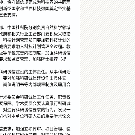
神、恪守诚信规范成为科技界的共同理
创新型国家和世界科技强国奠定坚实基
重要支撑。
部、中国社科院分别负责自然科学领域
政府和相关行业主管部门要积极采取措
。科技计划管理部门要加强科技计划的
诚信要求融入科技计划管理全过程。教
版等单位完善内控制度，加强科研诚信
要求和监督管理，加强院士推荐（提
科研诚信建设的主体责任。从事科研活
，要对加强科研诚信建设作出具体安
、岗位说明书等内部规章制度及聘用合
。
学术委员会科研诚信工作任务、职责权
要保障。学术委员会要认真履行科研诚
，对违背科研诚信要求的行为，发现一
机构对本单位科研人员的重要学术论文
信要求，加强立项评审、项目管理、验