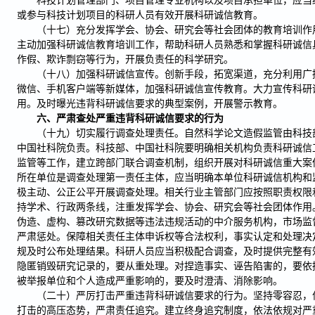
科技计划管理部门、项目管理专业机构以及项目承担单位，应当
或参与科技计划项目的科研人员有效开展科研诚信教育。
（十七）充分发挥学会、协会、研究会等社会团体的教育培训作
主动加强科研诚信教育培训工作，帮助科研人员熟悉和掌握科研诚信
作假、欺诈剽窃等行为，开展负责任的科学研究。
（十八）加强科研诚信宣传。创新手段，拓宽渠道，充分利用广
微信、手机客户端等新媒体，加强科研诚信宣传教育。大力宣传科研
用。及时曝光违背科研诚信要求的典型案例，开展警示教育。
六、严肃查处严重违背科研诚信要求的行为
（十九）切实履行调查处理责任。自然科学论文造假监管由科技
中国社科院负责。科技部、中国社科院要明确相关机构负责科研诚信
监管等工作，建立跨部门联合调查机制，组织开展对科研诚信重大案
所在单位是调查处理第一责任主体，应当明确本单位科研诚信机构和
极主动、公正公平开展调查处理。相关行业主管部门应按照职责权限
持学术、行政两条线，注重发挥学会、协会、研究会等社会团体作用
伪造、虚构、篡改研究数据等违法违规活动的中介服务机构，市场监
严肃惩处。保障相关责任主体申诉权等合法权利，事实认定和处理决
规及时公布处理结果。科研人员应当积极配合调查，及时提供完整有
隐匿销毁研究记录的，要从重处理。对捏造事实、诬告陷害的，要依
被举报单位和个人造成严重影响的，要及时澄清、消除影响。
（二十）严厉打击严重违背科研诚信要求的行为。坚持零容忍，
打击的高压态势，严肃责任追究。建立终身追究制度，依法依规对严