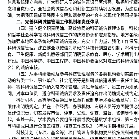
信息系统建立完善，广大科研人员的诚信意识显著增强，弘扬科学精
念和自觉行动，全社会的诚信基础和创新生态持续巩固发展，为建设
础，为把我国建成富强民主文明和谐美丽的社会主义现代化强国提供
二、完善科研诚信管理工作机制和责任体系
（四）建立健全职责明确、高效协同的科研诚信管理体系。科技
和哲学社会科学领域科研诚信工作的统筹协调和宏观指导。地方各级
施加强本地区本系统的科研诚信建设，充实工作力量，强化工作保障
科研诚信管理，建立健全以诚信为基础的科技计划监管机制，将科研
育、卫生健康、新闻出版等部门要明确要求教育、医疗、学术期刊出
建设。中国科学院、中国工程院、中国科协要强化对院士的科研诚信
名）的诚信审核。
（五）从事科研活动及参与科技管理服务的各类机构要切实履行
动的各类企业、事业单位、社会组织等是科研诚信建设第一责任主体
排，将科研诚信工作纳入常态化管理。通过单位章程、员工行为规范
同，对本单位员工遵守科研诚信要求及责任追究作出明确规定或约定
科研机构、高等学校要通过单位章程或制定学术委员会章程，对
限作出明确规定，并在工作经费、办事机构、专职人员等方面提供必
信建设职责，切实发挥审议、评定、受理、调查、监督、咨询等作用
起，查处一起。学术委员会要组织开展或委托基层学术组织、第三方
等科研成果进行全覆盖核查，核查工作应以3－5年为周期持续开展。
科技计划（专项、基金等）项目管理专业机构要严格按照科研诚