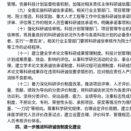
管理。完善科技计划监督检查机制，加强对相关责任主体科研诚信履
（九）全面实施科研诚信承诺制。相关行业主管部门、项目管理
地、院士增选、科技奖励、重大人才工程等工作中实施科研诚信承诺
评审、评估等工作的相关人员签署科研诚信承诺书，明确承诺事项和
（十）强化科研诚信审核。科技计划管理部门、项目管理专业机
信审核，将具备良好的科研诚信状况作为参与各类科技计划的必备条
者，实行“一票否决”。相关行业主管部门要将科研诚信审核作为院士
等工作的必经程序。
（十一）建立健全学术论文等科研成果管理制度。科技计划管理
计划成果质量、效益、影响的评估。从事科学研究活动的企业、事业
理，建立学术论文发表诚信承诺制度、科研过程可追溯制度、科研成
术论文等科研成果存在违背科研诚信要求情形的，应对相应责任人严
消除不良影响。
（十二）着力深化科研评价制度改革。推进项目评审、人才评价
量、贡献、绩效为导向的分类评价制度，将科研诚信状况作为各类评
功近利。坚持分类评价，突出品德、能力、业绩导向，注重标志性成
制度，不把论文、专利、荣誉性头衔、承担项目、获奖等情况作为限
量、“一刀切”等倾向。尊重科学研究规律，合理设定评价周期，建立
床医学研究人员评价改革试点，建立设置合理、评价科学、管理规范
人员考核评价体系。
四、进一步推进科研诚信制度化建设