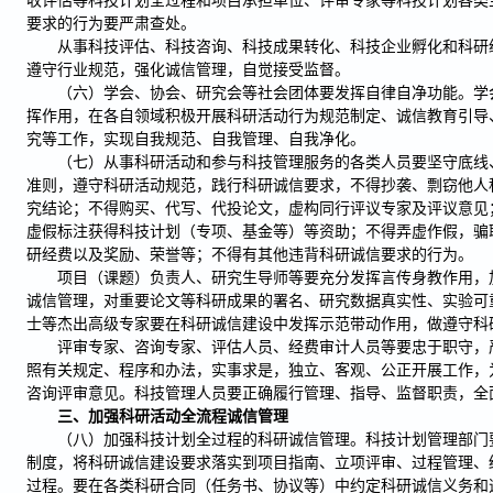
收评估等科技计划全过程和项目承担单位、评审专家等科技计划各类
要求的行为要严肃查处。
从事科技评估、科技咨询、科技成果转化、科技企业孵化和科研
遵守行业规范，强化诚信管理，自觉接受监督。
（六）学会、协会、研究会等社会团体要发挥自律自净功能。学
挥作用，在各自领域积极开展科研活动行为规范制定、诚信教育引导
究等工作，实现自我规范、自我管理、自我净化。
（七）从事科研活动和参与科技管理服务的各类人员要坚守底线
准则，遵守科研活动规范，践行科研诚信要求，不得抄袭、剽窃他人
究结论；不得购买、代写、代投论文，虚构同行评议专家及评议意见
虚假标注获得科技计划（专项、基金等）等资助；不得弄虚作假，骗
研经费以及奖励、荣誉等；不得有其他违背科研诚信要求的行为。
项目（课题）负责人、研究生导师等要充分发挥言传身教作用，
诚信管理，对重要论文等科研成果的署名、研究数据真实性、实验可
士等杰出高级专家要在科研诚信建设中发挥示范带动作用，做遵守科
评审专家、咨询专家、评估人员、经费审计人员等要忠于职守，
照有关规定、程序和办法，实事求是，独立、客观、公正开展工作，
咨询评审意见。科技管理人员要正确履行管理、指导、监督职责，全
三、加强科研活动全流程诚信管理
（八）加强科技计划全过程的科研诚信管理。科技计划管理部门
制度，将科研诚信建设要求落实到项目指南、立项评审、过程管理、
过程。要在各类科研合同（任务书、协议等）中约定科研诚信义务和