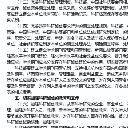
（十三）完善科研诚信管理制度。科技部、中国社科院要会同相
育宣传、诚信案件调查处理、信息采集、分类评价等管理制度。从事
等应建立健全本单位教育预防、科研活动记录、科研档案保存等各项
束机制。
（十四）完善违背科研诚信要求行为的调查处理规则。科技部、
康委、中国科学院、中国科协等部门和单位依法依规研究制定统一的
序、职责分工、处理尺度、申诉、实名举报人及被举报人保护等作出
单位、社会组织等应制定本单位的调查处理办法，明确调查程序、处
（十五）建立健全学术期刊管理和预警制度。新闻出版等部门要
强高水平学术期刊建设，强化学术水平和社会效益优先要求，提升我
话语权。学术期刊应充分发挥在科研诚信建设中的作用，切实提高审
科技部要建立学术期刊预警机制，支持相关机构发布国内和国际
及时调整。将罔顾学术质量、管理混乱、商业利益至上，造成恶劣影
所在单位应加强对本单位科研人员发表论文的管理，对在列入预警名
要及时警示提醒；对在列入黑名单的学术期刊上发表的论文，在各类
表的相关费用。
五、切实加强科研诚信的教育和宣传
（十六）加强科研诚信教育。从事科学研究的企业、事业单位、
理，加强对科研人员、教师、青年学生等的科研诚信教育，在入学入
要节点必须开展科研诚信教育。对在科研诚信方面存在倾向性、苗头
科研诚信诫勉谈话，加强教育。