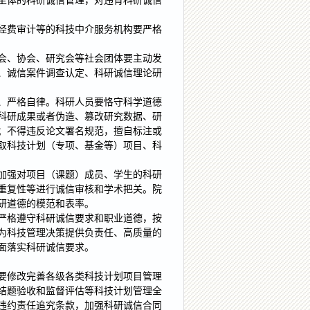
主体的科研诚信管理，对违背科研诚信
经费审计等的科技中介服务机构要严格
会、协会、研究会等社会团体要主动发
、诚信案件调查认定、科研诚信理论研
、严格自律。科研人员要恪守科学道德
科研成果或者伪造、篡改研究数据、研
；不得违反论文署名规范，擅自标注或
取科技计划（专项、基金等）项目、科
加强对项目（课题）成员、学生的科研
重复性等进行诚信审核和学术把关。院
研道德的模范和表率。
严格遵守科研诚信要求和职业道德，按
为科技管理决策提供负责任、高质量的
面落实科研诚信要求。
要修改完善各级各类科技计划项目管理
结题验收和监督评估等科技计划管理全
违约责任追究条款，加强科研诚信合同