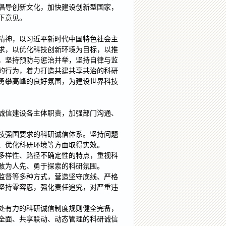
倡导创新文化，加快建设创新型国家，
下意见。
精神，以习近平新时代中国特色社会主
求，以优化科技创新环境为目标，以推
，坚持预防与惩治并举，坚持自律与监
的行为，着力打造共建共享共治的科研
勇攀高峰的良好氛围，为建设世界科技
诚信建设各主体职责，加强部门沟通、
技强国要求的科研诚信体系。坚持问题
、优化科研环境等方面取得实效。
多样性、路径不确定性的特点，重视科
敢为人先、勇于探索的科研氛围。
监督等多种方式，营造坚守底线、严格
坚持零容忍，强化责任追究，对严重违
处有力的科研诚信制度规则健全完备，
全面、共享联动、动态管理的科研诚信